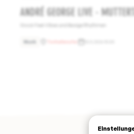
ANDRÉ GEORGE LIVE - MUTTER
Good-Feel-Vibes und lässige Rhythmen
Musik
Tonhallenufer
10.5.2026 15:00
Einstellung