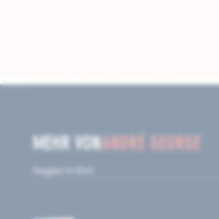
MEHR VON
ANDRÉ GEORGE
Reggae im Blut!