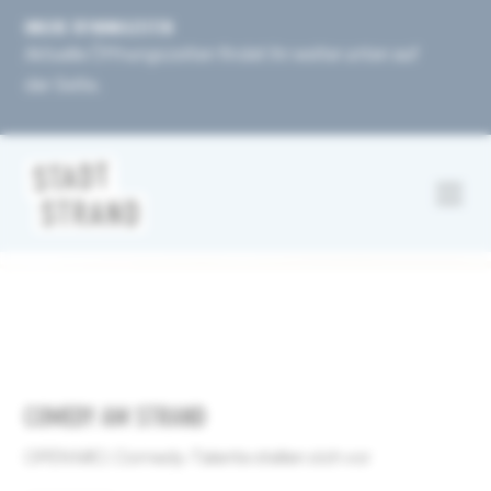
UNSERE ÖFFNUNGSZEITEN
Aktuelle Öffnungszeiten findet ihr weiter unten auf
der Seite.
COMEDY AM STRAND
OPEN MIC: Comedy-Talente stellen sich vor