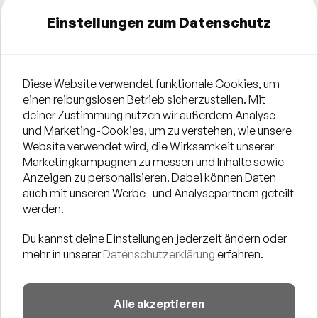
DER COMEDY-SOMMER IN DÜSSELDORF!
Einstellungen zum Datenschutz
Comedy am Strand – Lachen bis das Zwerchfell platzt
Auch in diesem Sommer verwandelt sich der
StadtStrand am Tonhallenufer wieder in eine
Diese Website verwendet funktionale Cookies, um
Comedybühne für Nachwuchstalente und alte Hasen:
einen reibungslosen Betrieb sicherzustellen. Mit
deiner Zustimmung nutzen wir außerdem Analyse-
Düsseldorf - die ungekrönte Comedy-Hauptstadt - lädt
und Marketing-Cookies, um zu verstehen, wie unsere
jeden zweiten Montag im Monat die Comedy-Szene an
Website verwendet wird, die Wirksamkeit unserer
das Rheinufer ein.
Marketingkampagnen zu messen und Inhalte sowie
Anzeigen zu personalisieren. Dabei können Daten
Der Stand-Up Comedian Nick Duschek empfängt
auch mit unseren Werbe- und Analysepartnern geteilt
inmitten prachtvollster Sonnenuntergänge bis zu acht
werden.
Künstlerinnen und Künstler, die ihr neuestes Material
Du kannst deine Einstellungen jederzeit ändern oder
testen oder sogar ihre ersten Schritte auf der Bühne
mehr in unserer
Datenschutzerklärung
erfahren.
wagen. „Düsseldorf und Comedy? Das ist ein Match
made in heaven!“, verspricht Nick Duschek. Das
Publikum darf sich auf scharfe Pointen, spannende
Alle akzeptieren