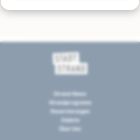
- Robby Roël (Kontrabass)
Strand-News
Strandprogramm
Reservierungen
Galerie
Über Uns