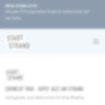
UNSERE ÖFFNUNGSZEITEN
Aktuelle Öffnungszeiten findet ihr weiter unten auf
der Seite.
CROWCAT TRIO - GIPSY JAZZ AM STRAND
Swingender Jazz Manouche mit Strandfeeling