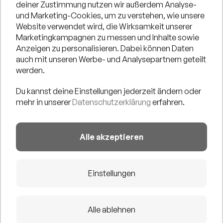
deiner Zustimmung nutzen wir außerdem Analyse-
und Marketing-Cookies, um zu verstehen, wie unsere
Crow Cat Trio – Swingender Jazz Manouche am
Website verwendet wird, die Wirksamkeit unserer
Marketingkampagnen zu messen und Inhalte sowie
Stadtstrand
Anzeigen zu personalisieren. Dabei können Daten
Das Crow Cat Trio aus Düsseldorf bringt den
auch mit unseren Werbe- und Analysepartnern geteilt
werden.
unwiderstehlichen Sound des Jazz Manouche in der
Tradition Django Reinhardts auf die Bühne. Mit
Du kannst deine Einstellungen jederzeit ändern oder
virtuosen Melodiebögen, pulsierendem Rhythmus und
mehr in unserer
Datenschutzerklärung
erfahren.
überraschenden Improvisationen verspricht das Trio ein
musikalisches Erlebnis voller Spiel- und Lebensfreude
Alle akzeptieren
und sorgt für eine beschwingte Atmosphäre an unserem
Stadtstrand.
Die Besetzung:
Einstellungen
- Flávio Nunes (Gitarre)
- Torben Grimm (Gitarre)
Alle ablehnen