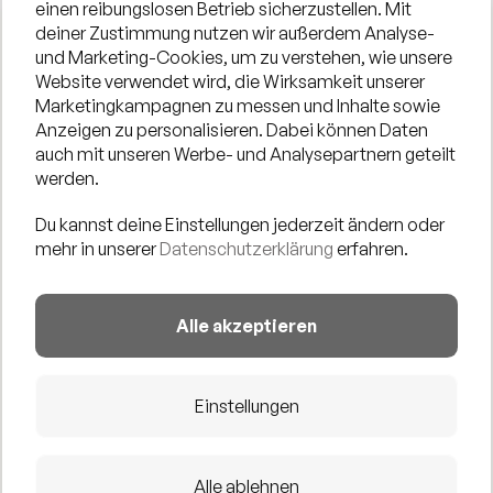
einen reibungslosen Betrieb sicherzustellen. Mit
deiner Zustimmung nutzen wir außerdem Analyse-
und Marketing-Cookies, um zu verstehen, wie unsere
Website verwendet wird, die Wirksamkeit unserer
DARIA & MARCO sind ein Pop-&-Soul-Duo aus Köln, das
Marketingkampagnen zu messen und Inhalte sowie
seit vielen Jahren gemeinsam Musik macht.
Anzeigen zu personalisieren. Dabei können Daten
Mit Authentizität, Wärme und Nähe interpretieren sie
auch mit unseren Werbe- und Analysepartnern geteilt
werden.
ausgewählte Soul- und Popklassiker in eigenen
Arrangements.
Du kannst deine Einstellungen jederzeit ändern oder
mehr in unserer
Datenschutzerklärung
erfahren.
Sängerin Daria Assmus überzeugt mit einer tiefen,
ausdrucksstarken Stimme, während Gitarrist Marco
Silvestri mit gefühlvollen Soli und Loops einen satten,
Alle akzeptieren
mitreißenden Klang entstehen lässt.
Einstellungen
Alle ablehnen