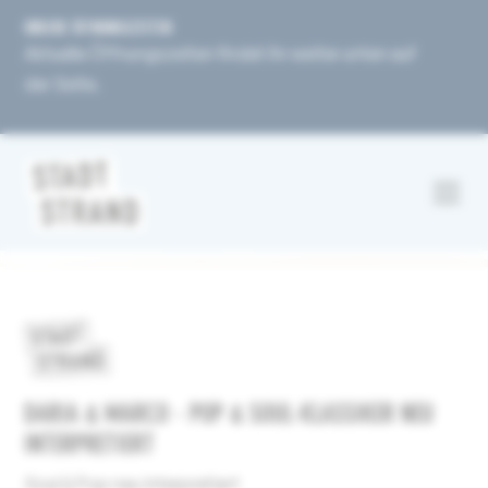
UNSERE ÖFFNUNGSZEITEN
Aktuelle Öffnungszeiten findet ihr weiter unten auf
der Seite.
DARIA & MARCO - POP & SOUL-KLASSIKER NEU
INTERPRETIERT
Soul & Pop neu interpretiert