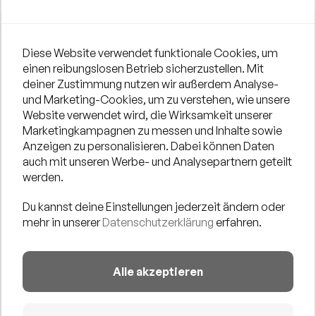
Diese Website verwendet funktionale Cookies, um
Wir bringen ein Stück Ibiza an den Rhein!
einen reibungslosen Betrieb sicherzustellen. Mit
deiner Zustimmung nutzen wir außerdem Analyse-
In gepflegter After-Work-Manier laden wir alle Groover
und Marketing-Cookies, um zu verstehen, wie unsere
und Liebhaber der Sunset-Beach-Sounds zum
Website verwendet wird, die Wirksamkeit unserer
abenderfüllten Entschleunigen an das Rheinufer.
Marketingkampagnen zu messen und Inhalte sowie
Anzeigen zu personalisieren. Dabei können Daten
SUNDOWNER MIT DJ MJULA
auch mit unseren Werbe- und Analysepartnern geteilt
A new rising star am Düsseldorfer DJ-Himmel. Mit
werden.
seinen sexy, groovigen Beats lässt er kein Tanzbein
Du kannst deine Einstellungen jederzeit ändern oder
umgeschwunden!
mehr in unserer
Datenschutzerklärung
erfahren.
Alle akzeptieren