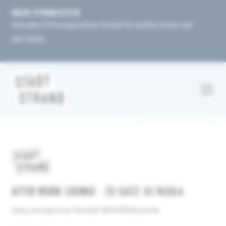
UNSERE ÖFFNUNGSZEITEN
Aktuelle Öffnungszeiten findet ihr weiter unten auf
der Seite.
AFTER WORK LOUNGE - ZU GAST: DJ MJULA
Sexy und groovy Sunset-Wohlfühlsounds