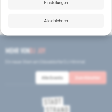
Einstellungen
Alle ablehnen
MEHR VON
DJ JOY
Ein neuer Stern am Düsseldorfer DJ-Himmel
Alle Events
Zum Künstler