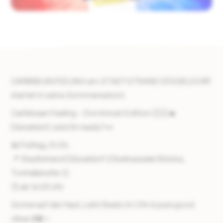
CARIBBEAN FEELING am STADTSTRAND DÜSSELDORF
startet in seine Sommersaison!
Caribbean Feeling – Dominican Edition 🇩🇴🔥
Düsseldorf, seid ihr ready? 👀
📅 Freitag, 01.05.
📍 Stadtstrand Düsseldorf (Oberkasseler Brücke,
Tonhallenufer 2)
🕓 ab 16:00 Uhr
Sonne auf der Haut, Latin Beats im Ohr & pure good
vibes 💃🏽✨