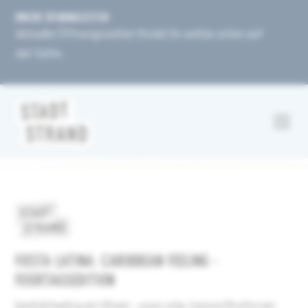
UNSERE ÖFFNUNGSZEITEN
Aktuelle Öffnungszeiten findet ihr weiter unten auf
der Seite.
FIESTA LATINA: CARIBBEAN FEELING -
FEIERTAGSEDITION
Karibikfeeling am Rhein - pure vida, heisse Rhythmen