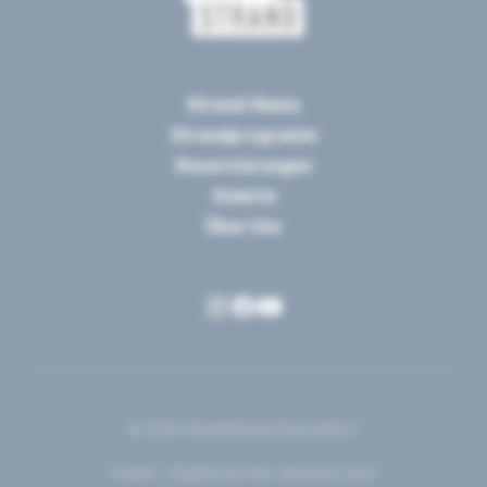
Strand-News
Strandprogramm
Reservierungen
Galerie
Über Uns
© 2025 StadtStrand Düsseldorf
Implet – Digital auf das nächste Level