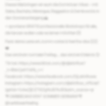
Dieses Mal bringen wir euch die Dominican Vibes – mit
Salsa, Bachata, Merengue, Reggaeton & Dembow bis in
den Sonnenuntergang 🌅
+ spontane GRATIS professionelle Workshops für alle,
die tanzen wollen oder es lernen möchten 💥
Pack deine Leute ein, komm vorbei & feel the vibe 🇩🇴
❤️
Das wird kein normaler Freitag… das wird ein Erlebnis 😏
Tik tok: https://www.tiktok.com/@djlatinflow?
_t=8hkrQwY17sP&_r=1
Facebook: https://www.facebook.com/DjLatinfloww
Instagram: https://instagram.com/djlatinflow_official?
igshid=YzAwZjE1ZTI0Zg%3D%3D&utm_source=qr
🌴CARIBBEAN EVENT SOMMER GERMANY🌴
@caribbeanfeeling