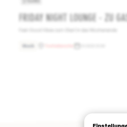
FRIDAY NIGHT LOUNGE - ZU GA
Feel-Good Vibes zum Start in das Wochenende
Musik
Tonhallenufer
1.9.2023 21:30
Einstellung