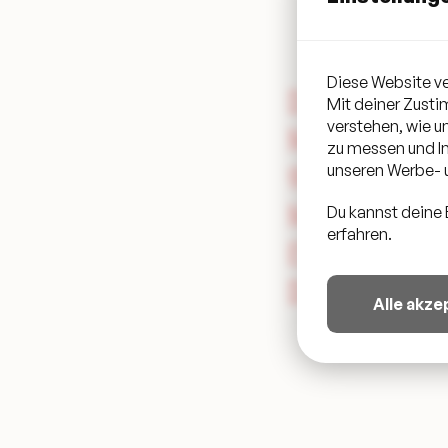
Diese Website ve
DJ RICO IST D
Mit deiner Zust
verstehen, wie 
ARKENZEICHEN
zu messen und In
0ERN UND FRÜH
unseren Werbe- u
USIK LEBT UN
Du kannst deine 
erfahren.
S STECKT AN. 
AS TANZBEIN 
Alle akze