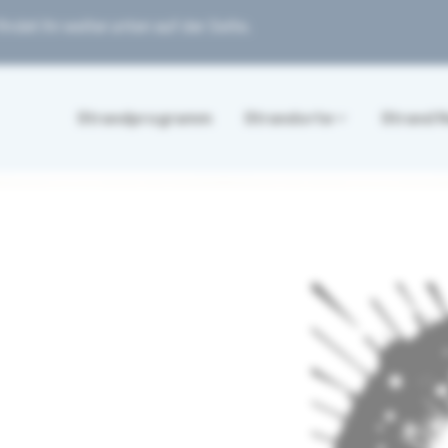
ndet ihr weiter unten auf der Seite.
Strandprogramm
Strandorte
Strand 