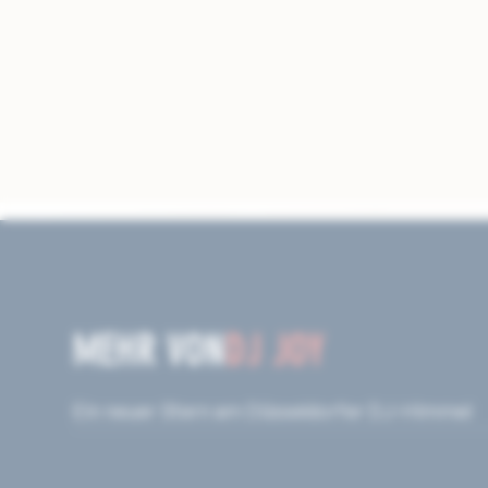
MEHR VON
DJ JOY
Ein neuer Stern am Düsseldorfer DJ-Himmel