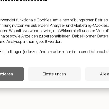
rwendet funktionale Cookies, um einen reibungslosen Betrieb 
ER GROSSMEISTER DER FEEL-GOOD-MUSIK. S
immung nutzen wir außerdem Analyse- und Marketing-Cookies,
unsere Website verwendet wird, die Wirksamkeit unserer Mark
 SIND OLDSCHOOL HIPHOP & RNB AUS DEN
halte sowie Anzeigen zu personalisieren. Dabei können Daten
EN 2000ERN. DIE LEIDENSCHAFT MIT DER 
nd Analysepartnern geteilt werden.
D LIEBT SIEHT MAN IHM ZU JEDER SEKUND
Einstellungen jederzeit ändern oder mehr in unserer
Datenschut
SEINER ENERGIE KANN SICH NIEMAND ENTZ
MUSS EINFACH GESCHWUNGEN WERDEN!
ptieren
Einstellungen
Alle 