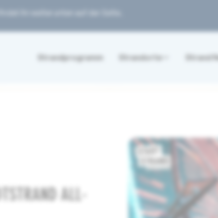
ndet ihr weiter unten auf der Seite.
Strandprogramm
Strandorte
Strand 
DTSTRAND ALL-