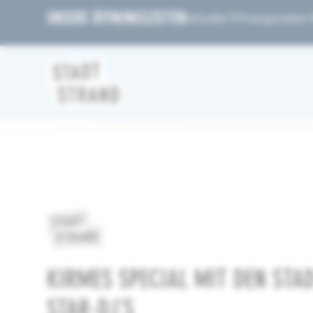
UNSERE ÖFFNUNGSZEITEN
Aktuelle Öffnungszeiten fi
KIRMES SPECIAL MIT DEN STA
STAR-DJ´S