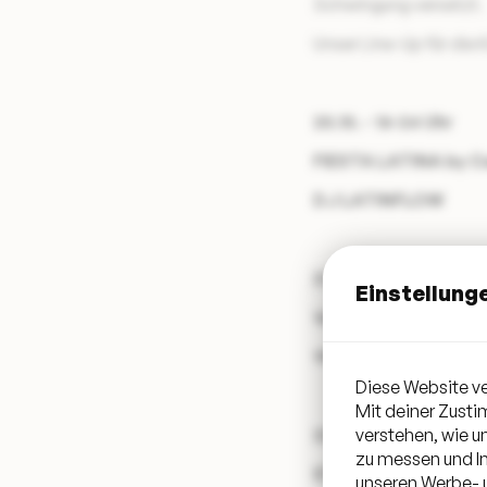
Schwingung versetzt.
Unser Line-Up für di
20.10. - 16-24 Uhr
FIESTA LATINA by Ca
DJ LATINFLOW
21.10.
Einstellung
16 Uhr: DJ ONKELIO
19 Uhr: DJ JOY
Diese Website ve
Mit deiner Zust
verstehen, wie 
22.10.
zu messen und In
STADTSTRAND STA
unseren Werbe- u