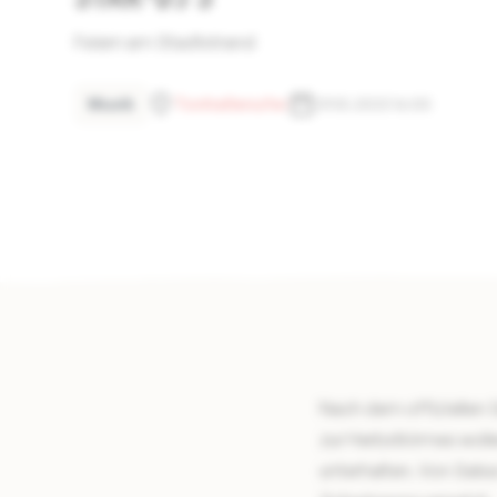
Feiern am Stadtstrand
Musik
Tonhallenufer
29.10.2023 16:00
Nach dem offiziellen 
zur Herbstkirmes woll
unterhalten. Von Sals