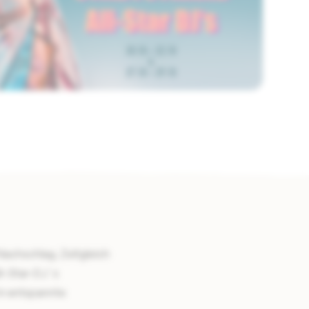
Nachschlag. Zeitgleich
ll-Star-DJ´s
in entspannte