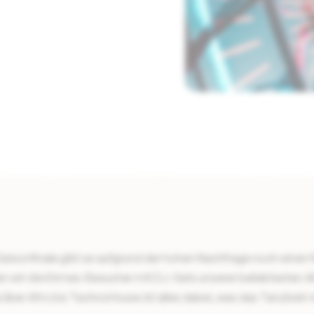
Saisonfinale gibt es aufgrund der hohen Nachfrage noch einen 
en wir die Kirmes-Besucher mit DJ-Sets unserer beliebtesten A
a über Afro bis TechnoHouse ist alles dabei, was das Tanzbein 