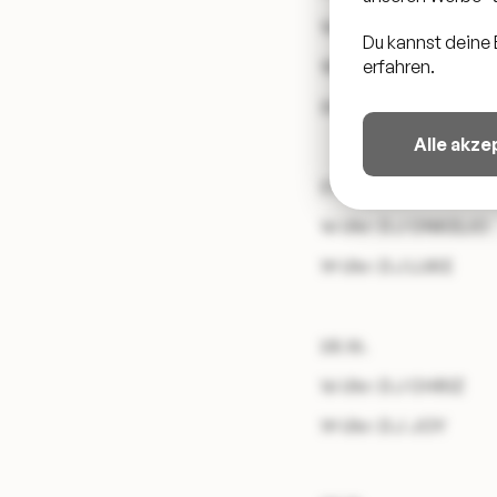
16 Uhr: DJ JOST ME
Du kannst deine 
erfahren.
18 Uhr: DJ MAX BOE
20 Uhr: DJ MARLON
Alle akze
27.10.
16 Uhr: DJ ONKELIO
19 Uhr: DJ LUKE
28.10.
16 Uhr: DJ CHRIZ
19 Uhr: DJ JOY