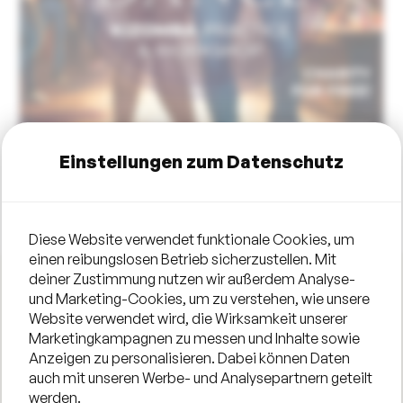
Einstellungen zum Datenschutz
Diese Website verwendet funktionale Cookies, um
einen reibungslosen Betrieb sicherzustellen. Mit
deiner Zustimmung nutzen wir außerdem Analyse-
und Marketing-Cookies, um zu verstehen, wie unsere
Hallo, lieber Tanz-Freund!
Website verwendet wird, die Wirksamkeit unserer
Marketingkampagnen zu messen und Inhalte sowie
Diesen Samstag bringen wir Dir gern ❇️ KIZOMBA ❇️
Anzeigen zu personalisieren. Dabei können Daten
(Social Dance) ganz kostenfrei am STADTSTRAND bei!
auch mit unseren Werbe- und Analysepartnern geteilt
werden.