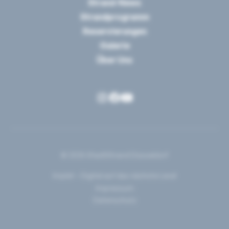
Strand-News
Strandprogramm
Reservierungen
Galerie
Über Uns
© 2025 StadtStrand Düsseldorf
Implet – Digital auf das nächste Level
Impressum
Datenschutz