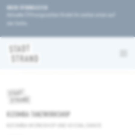
UNSERE ÖFFNUNGSZEITEN
Aktuelle Öffnungszeiten findet ihr weiter unten auf
der Seite.
KIZOMBA TANZWORKSHOP
KIZOMBA WORKSHOP UND SOCIAL DANCE