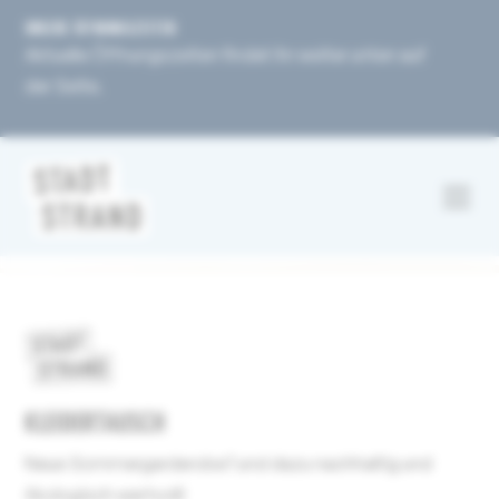
UNSERE ÖFFNUNGSZEITEN
Aktuelle Öffnungszeiten findet ihr weiter unten auf
der Seite.
KLEIDERTAUSCH
Neue Sommergarderobe? und dazu nachhaltig und
ökologisch wertvoll!