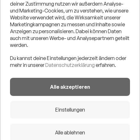
Umwelt entsorgt werden und stattdessen zu Gunsten
deiner Zustimmung nutzen wir außerdem Analyse-
und Marketing-Cookies, um zu verstehen, wie unsere
von allen ein neues Zuhause finden!
Website verwendet wird, die Wirksamkeit unserer
Marketingkampagnen zu messen und Inhalte sowie
Die Teilnahme am Kleidertausch ist einfach: Bringt bis
Anzeigen zu personalisieren. Dabei können Daten
auch mit unseren Werbe- und Analysepartnern geteilt
zu 10 gut erhaltene Kleidungsstücke mit, die ihr nicht
werden.
mehr tragt, und tauscht sie gegen andere Schätze ein.
(Damen- und Herrenkleidung in gutem Zustand bitte
Du kannst deine Einstellungen jederzeit ändern oder
mehr in unserer
Datenschutzerklärung
erfahren.
keine Unterwäsche oder Kinderkleidung)
Der Kleidertausch fördert nicht nur den nachhaltigen
Alle akzeptieren
Konsum, sondern schafft auch eine Gelegenheit, um
Menschen aus verschiedenen Teilen der Stadt
Einstellungen
zusammenzubringen.
Alle ablehnen