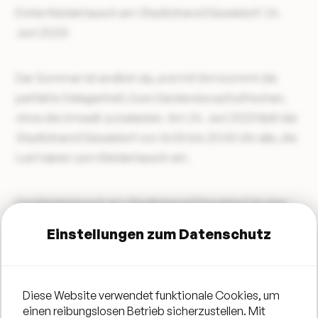
Erster Kleidertausch am Stadtstrand Düsseldorf: 24.
Juni 2023!
Der Sommer ist endlich da, und mit ihm kommt die
perfekte Gelegenheit, Eure Garderobe aufzufrischen,
ohne die Umwelt zu belasten. Am 24. Juni 2023 lädt der
Stadtstrand Düsseldorf von 15:00 bis 20:00 Uhr alle, die
Lust haben zum Kleidertausch ein.
Der Kleidertausch am Stadtstrand Düsseldorf ist eine
Initiative, die darauf abzielt, den ökologischen
Einstellungen zum Datenschutz
Fußabdruck der Modeindustrie zu reduzieren und
gleichzeitig eine Plattform für den Austausch von
Kleidung zu schaffen. Mit unserer Veranstaltung wollen
Diese Website verwendet funktionale Cookies, um
wir vehindern, dass Klamotten voreilig zu Lasten der
einen reibungslosen Betrieb sicherzustellen. Mit