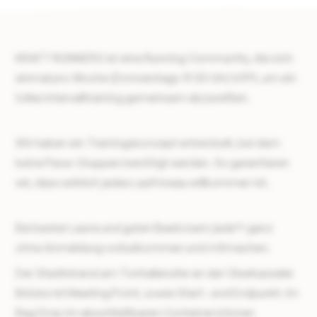
KRAFT RUNNERS ist eine Running Community, die sich
einmal pro Woche (Donnerstags 19:30 Uhr) trifft, um ein
tolles Intervalltraining gemeinsam abzureißen.
Wir haben ein Trainingskonzept entwickelt, bei dem
keine Pace-Gruppen benötigt werden. So garantieren
wir, dass wirklich jedes Laufniveau willkommen ist.
Bei bester Laune und guten Beats kann jede*r ganz
ohne Anmeldung vorbeikommen und mitmachen.
Der Stadtstrand am Tonhallenufer an der Oberkasseler
Brücke ist Meeting Point, sowie Start- und Endpunkt. Im
Bag Drop im abschließbaren Container können