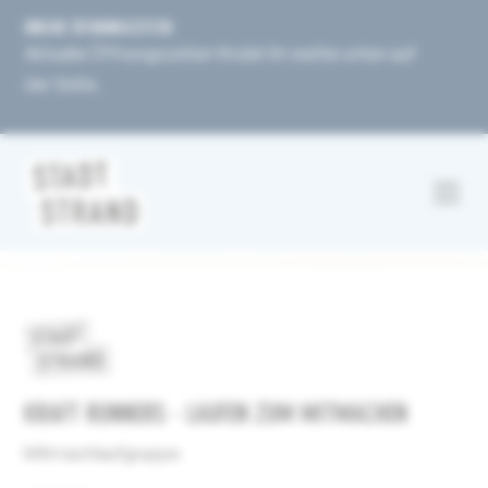
UNSERE ÖFFNUNGSZEITEN
Aktuelle Öffnungszeiten findet ihr weiter unten auf
der Seite.
KRAFT RUNNERS - LAUFEN ZUM MITMACHEN
Mitmachlaufgruppe