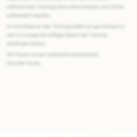
während des Trainings Klamotten bequem und sicher
aufbewahrt werden.
Im Anschluss an das Training wollen wir gemeinsam in
der DJ Lounge bei chilligen Beats das Training
ausklingen lassen.
Wir freuen uns auf zahlreiche interessierte
Sportler*innen.