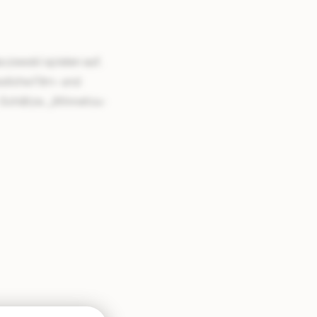
zewski spielen auf.
sliche Film- und
-Schätze. „Winnetou-