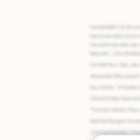
Der MAMBO CLUB und d
Das Ensemble nimmt se
Fernsehmelodien der 7
Melodie“, „Die Straßen
Der Mambo Club, das 
Alexander Maczewski
Kay Vester: Timbales 
Christof May: Klarinet
Thomas Debler: Pian
Mattias Bangert: Kon
Thomas Kukulies: Co