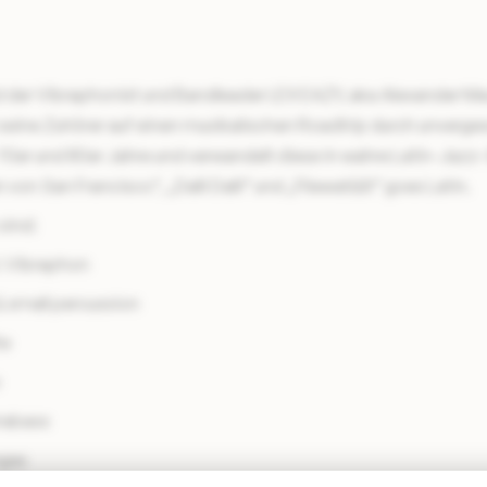
er Vibraphonist und Bandleader LEX EAZY, aka Alexander Mac
ine Zuhörer auf einen musikalischen Roadtrip durch unverges
0er und 80er Jahre und verwandelt diese in wahre Latin-Jazz
 von San Francisco“, „Dalli Dalli“ und „Fliewatüüt“ goes Latin.
sind:
: Vibraphon
& small percussion
te
o
trabass
ngas