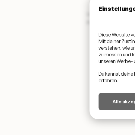
Einstellung
Unterstützt wird die
Plattform für Ausgeht
Diese Website ve
Mit deiner Zust
verstehen, wie 
zu messen und In
unseren Werbe- u
Du kannst deine 
erfahren.
Alle akze