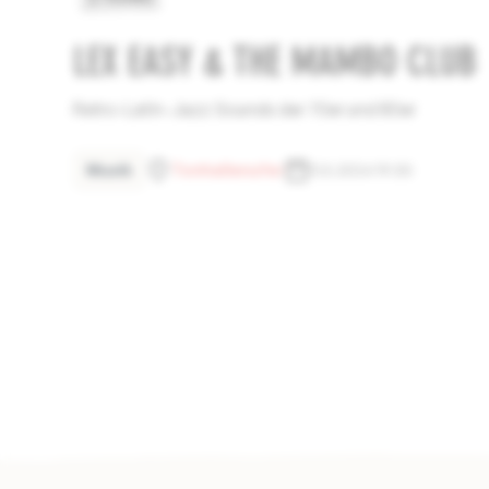
LEX EASY & THE MAMBO CLUB
Retro-Latin-Jazz Sounds der 70er und 80er
Musik
Tonhallenufer
11.5.2024 19:30