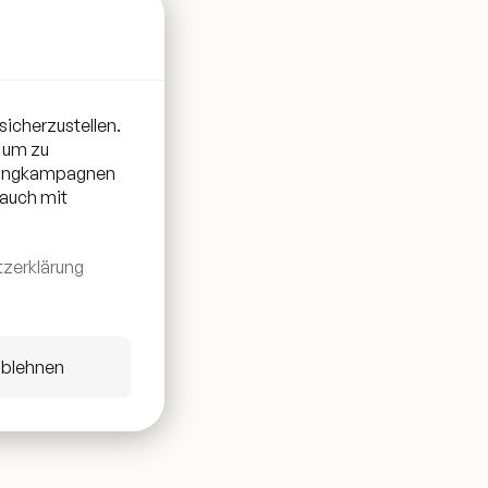
ührenden Referenz-
sicherzustellen.
 um zu
etingkampagnen
 auch mit
zerklärung
ablehnen