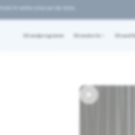
ndet ihr weiter unten auf der Seite.
Strandprogramm
Strandorte
Strand 