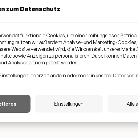
en zum Datenschutz
ses Event von unserem Medien-Partner RAUSGEGANGEN - der f
ipps in und um Düsseldorf. www.rausgegangen.de
rwendet funktionale Cookies, um einen reibungslosen Betrieb 
immung nutzen wir außerdem Analyse- und Marketing-Cookies,
unsere Website verwendet wird, die Wirksamkeit unserer Mark
halte sowie Anzeigen zu personalisieren. Dabei können Daten
nd Analysepartnern geteilt werden.
Einstellungen jederzeit ändern oder mehr in unserer
Datenschut
ptieren
Einstellungen
Alle 