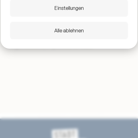
Band spielen regelmäßig auf großen Jazzfestivals in
Einstellungen
Europa und begeistern mit mitreißenden Arrangements,
Modern- und Straight Ahead Jazz. Der Sound der Band
ist erfrischend, klangvoll und lebendig. Die jungen
Alle ablehnen
Berliner Musiker verbinden gekonnt Jazztradition mit
zeitgenössischer, improvisierter Musik.