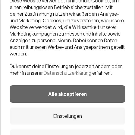
Diese Website verwendet funktionale Cookies, um
einen reibungslosen Betrieb sicherzustellen. Mit
deiner Zustimmung nutzen wir außerdem Analyse-
und Marketing-Cookies, um zu verstehen, wie unsere
JANINA VOGT ist eine vielseitige Sängerin mit
Website verwendet wird, die Wirksamkeit unserer
ausdrucksstarker Stimme und großer musikalischer
Marketingkampagnen zu messen und Inhalte sowie
Anzeigen zu personalisieren. Dabei können Daten
Bandbreite.
auch mit unseren Werbe- und Analysepartnern geteilt
Stilistisch bewegt sie sich souverän zwischen Jazz,
werden.
Soul und Pop und überzeugt dabei mit Authentizität und
Du kannst deine Einstellungen jederzeit ändern oder
Gefühl.
mehr in unserer
Datenschutzerklärung
erfahren.
Begleitet wird sie an der Gitarre.
Ihre wohlige Stimme klingt dabei warm durch die
Alle akzeptieren
lauschige Sommernacht am Stadtstrand und schafft
intime, atmosphärische Klangräume mit besonderer
Nähe zum Publikum.
Einstellungen