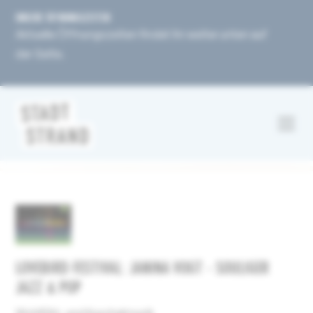
UNSERE ÖFFNUNGSZEITEN
Aktuelle Öffnungszeiten findet ihr weiter unten auf
der Seite.
LOVEBIRD FESTIVAL: JANINA VOGT - SOULIGER
JAZZ & POP
Wohlfühl- und Kuschelmusik