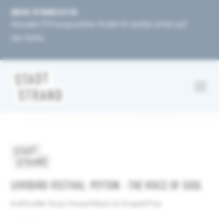
UNSERE ÖFFNUNGSZEITEN
Aktuelle Öffnungszeiten findet ihr weiter unten auf
der Seite.
LOVEBIRD FESTIVAL: PEYTON - THE VOICE OF SOUL
kraftvoller Soul, House Music & Gospel Pop