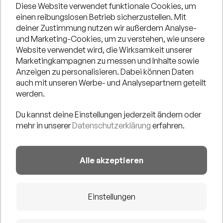
Diese Website verwendet funktionale Cookies, um
einen reibungslosen Betrieb sicherzustellen. Mit
Der amerikanische Soul-Sänger
PEYTON
hat mit seiner
deiner Zustimmung nutzen wir außerdem Analyse-
powervollen Stimme die House-Music-Szene der
und Marketing-Cookies, um zu verstehen, wie unsere
Website verwendet wird, die Wirksamkeit unserer
letzten Jahre entscheidend mitgeprägt. Seine Stimme
Marketingkampagnen zu messen und Inhalte sowie
ist einzigartig. Smooth as silk (samt wie Seide) und
Anzeigen zu personalisieren. Dabei können Daten
kraftvoll zugleich. Mehr Soul in einer Stimme geht
auch mit unseren Werbe- und Analysepartnern geteilt
eigentlich nicht. Peyton hat seine musikalischen
werden.
Wurzeln in den amerikanischen Südstaaten, wo er als
Du kannst deine Einstellungen jederzeit ändern oder
Sohn eines pentekostalischen Predigers in der Kirche
mehr in unserer
Datenschutzerklärung
erfahren.
seines Vaters als Minister of Music mit viel Gospel-
Einfluss seine weltumspannende Karriere begann. Viele
Alle akzeptieren
seiner Songs sind echte Klassiker mit Hymnenstatus
und immer noch in den Clubs dieser Welt zu hören.
Peytons Ruf als einzigartiger Performer und Autor hat
Einstellungen
ihm den Titel eines der gefühlvollsten und
beständigsten Stars der House-Musik eingebracht.