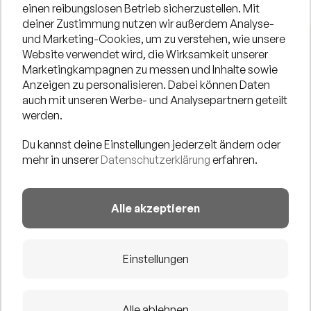
einen reibungslosen Betrieb sicherzustellen. Mit
WETTERBEDINGT ABGESAGT! NÄCHSTES KONZERT: SA, 6.6. -
deiner Zustimmung nutzen wir außerdem Analyse-
16 UHR
und Marketing-Cookies, um zu verstehen, wie unsere
Website verwendet wird, die Wirksamkeit unserer
Marketingkampagnen zu messen und Inhalte sowie
PLAUSH. ist das Solo-Projekt des Singer-Songwriters
Anzeigen zu personalisieren. Dabei können Daten
Jan Plausteiner, der bereits mit 17 Jahren begann,
auch mit unseren Werbe- und Analysepartnern geteilt
eigene Songs als Ventil für Liebeskummer und
werden.
Melancholie zu schreiben.
Du kannst deine Einstellungen jederzeit ändern oder
Mit seinen catchy Tunes begeistert er auf Festivals,
mehr in unserer
Datenschutzerklärung
erfahren.
Open Airs und in Clubs und kann unter anderem acht
Song-Slam-Siege sowie Support-Shows für namhafte
Alle akzeptieren
Acts vorweisen.
Live setzt er seine Geschichten mit Gesang und Gitarre
Einstellungen
um und erweitert seinen Sound mithilfe von
Loopstation, Stompbox, Laptop und Harmonizer zu
vielschichtigen Klanglandschaften.
Alle ablehnen