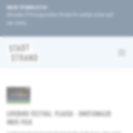
UNSERE ÖFFNUNGSZEITEN
Aktuelle Öffnungszeiten findet ihr weiter unten auf
der Seite.
LOVEBIRD FESTIVAL: PLAUSH - EMOTIONALER
INDIE-FOLK
melancholisch bis tanzbarer Indie-Folk-Pop, der unter