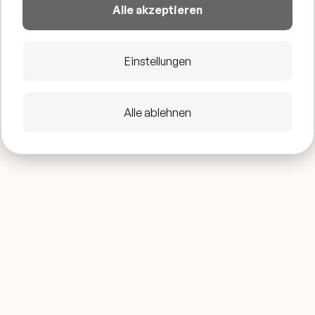
Alle akzeptieren
Compilation auf den Markt und läßt stetig coole,
digitale Musikproduktionen in den bekanntesten Digital
Stores der Welt erscheinen. Seit 2023 kooperiert er mit
Einstellungen
StreamD Radio und läßt regelmäßig das Publikum in
den Genuss seines musikalischen Aperitivs
„METROPOLITAN COCKTAIL“ kommen.
Alle ablehnen