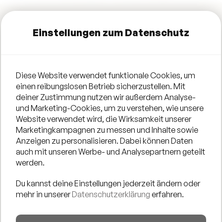
Einstellungen zum Datenschutz
Die neue After-Work-Loungreihe von und mit
ANGELDEEJAY.
Mit viel italienischem Temperament ausgestattet hat
Diese Website verwendet funktionale Cookies, um
Angeldeejay in unzähligen Locations Europaweit
einen reibungslosen Betrieb sicherzustellen. Mit
aufgelegt und wurde Teil des Düsseldorfer Nachtlebens,
deiner Zustimmung nutzen wir außerdem Analyse-
und Marketing-Cookies, um zu verstehen, wie unsere
teilweise als Gast oder Resident DJ in angesagten Clubs
Website verwendet wird, die Wirksamkeit unserer
wie INDIANA Nightlounge, LLUSTWANDELL und im
Marketingkampagnen zu messen und Inhalte sowie
legendären LES HALLES (Funky Friday), zuletzt im
Anzeigen zu personalisieren. Dabei können Daten
auch mit unseren Werbe- und Analysepartnern geteilt
CANOO CLUB am Rheinufer, wo er seit 14 Jahre
werden.
Resident DJ ist und das Publikum mit seinem
genreübergreifend und eklektischen Sound begeistert.
Du kannst deine Einstellungen jederzeit ändern oder
mehr in unserer
Datenschutzerklärung
erfahren.
2022 brachte er für die schwimmende Lounge eine Vinyl