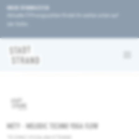
UNSERE ÖFFNUNGSZEITEN
Aktuelle Öffnungszeiten findet ihr weiter unten auf
der Seite.
METY - MELODIC TECHNO YOGA FLOW
TECHNO YOGA AM STRAND