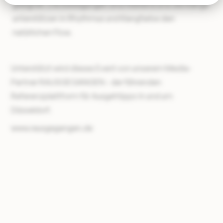
geeignet. Die Bewegungen sind fließend und die Klänge
unterstützen in Rhythmus und Klangfarbe den
natürlichen Flow.
Unterstützt wird dieses Event von unserem Media-
Partner RAUSGEGANGEN - der führenden
Referenzplattform für Ausgehtipps in und um
Düsseldorf.
www.rausgegangen.de