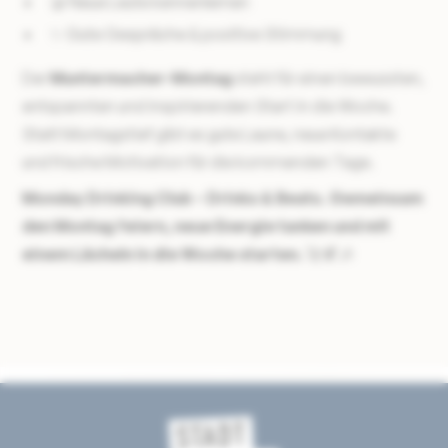
🤝 Neue Leute kennenlernen
✨ Gute Gespräche & positive Stimmung
Der
Muntermacher-Montag
steht für einen bewussten,
entspannten und inspirierenden Start in die Woche.
Statt Montagstief gibt es gute Laune, neue Kontakte
und frische Motivation für die kommenden Tage.
Monday Drinking Club – Drinks & Beats. Gemeinsam
den Montag feiern, neue Energie tanken und mit
einem Lächeln in die Woche starten.
🚀🍹🎶