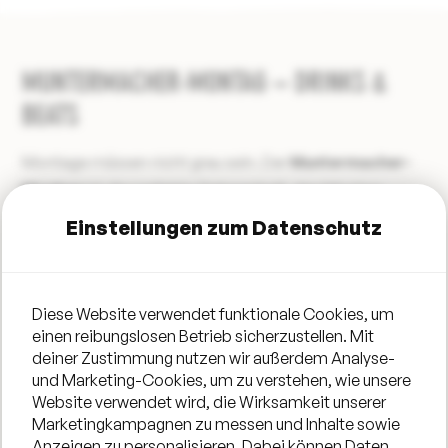
MUNTERMACHER-MONTAG – DRINKS &
BEATS
Montage müssen nicht grau sein. Der
Muntermacher-
Montag
ist die perfekte Gelegenheit, den Montag-
Blues hinter sich zu lassen und mit guter Energie in die
Einstellungen zum Datenschutz
neue Woche zu starten.
Beim
Monday Drinking Club – Drinks & Beats
treffen
sich Family & Friends, Studis und alle, die Lust auf einen
Diese Website verwendet funktionale Cookies, um
einen reibungslosen Betrieb sicherzustellen. Mit
entspannten Abend mit guter Gesellschaft haben.
deiner Zustimmung nutzen wir außerdem Analyse-
Direkt am Rhein, begleitet von einem einzigartigen
und Marketing-Cookies, um zu verstehen, wie unsere
Sonnenuntergang, sorgen coole Beats, gute Drinks und
Website verwendet wird, die Wirksamkeit unserer
lockere Mitmachaktionen für den perfekten
Marketingkampagnen zu messen und Inhalte sowie
Anzeigen zu personalisieren. Dabei können Daten