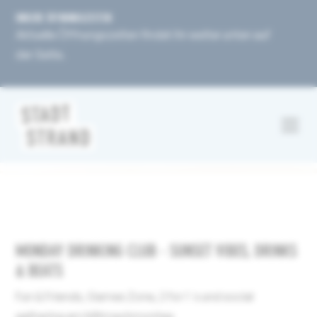
UNSERE ÖFFNUNGSZEITEN
Aktuelle Öffnungszeiten findet ihr weiter unten auf
der Seite.
MONDAY DRINKING CLUB - SUNSET VIBES, DRINKS
& BEATS
Fun & Friends, Games Zone, 2 for 1´s und social
gathering am Mitmachmontag