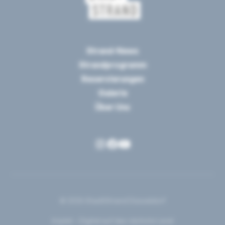
Strand-News
Strandprogramm
Reservierungen
Galerie
Über Uns
© 2025 StadtStrand Düsseldorf
Implet – Digital auf das nächste Level