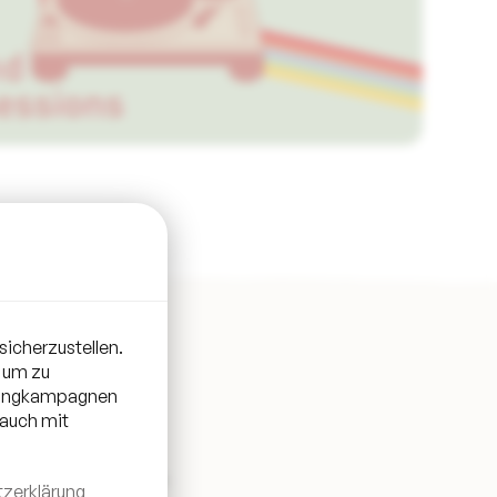
sicherzustellen.
 um zu
etingkampagnen
 auch mit
en Open Air Venue in
zerklärung