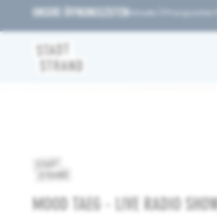
UNSERE ÖFFNUNGSZEITEN
Aktuelle Öffnungszeiten fi
MOOD TAEG - LIVE RADIO SHO