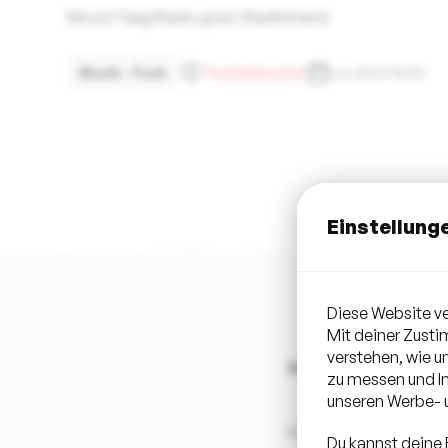
Mood Taeg Radio goes Stadtstrand
Musik - Funk
Tonhallenufer
6.6.2024 18:00
Einstellung
Diese Website ve
Mit deiner Zust
verstehen, wie 
Mood Taeg Radio go
zu messen und In
unseren Werbe- u
Mood Taeg Radio goes
Du kannst deine 