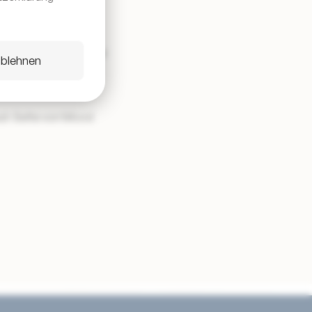
schen, die nur eines
Uhr und wird jedes Mal
ablehnen
re vergangenen
oud-Seite von Mood