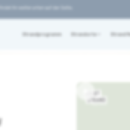
ndet ihr weiter unten auf der Seite.
Strandprogramm
Strandorte
Strand 
W