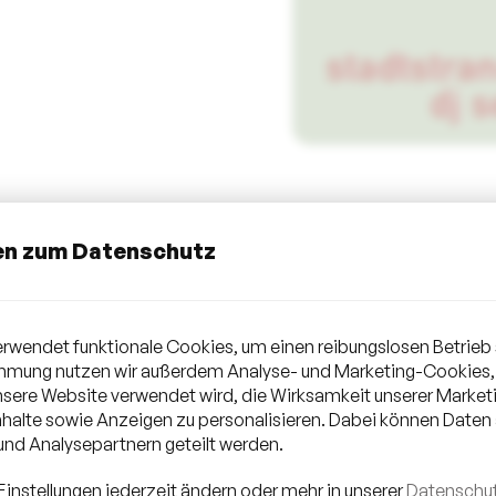
en zum Datenschutz
rwendet funktionale Cookies, um einen reibungslosen Betrieb 
immung nutzen wir außerdem Analyse- und Marketing-Cookies,
unsere Website verwendet wird, die Wirksamkeit unserer Mark
es Stadtstrand
halte sowie Anzeigen zu personalisieren. Dabei können Daten
nd Analysepartnern geteilt werden.
 Stadtstrand! - mit
StreamD
-Radio On Air grooven am coolst
Einstellungen jederzeit ändern oder mehr in unserer
Datenschut