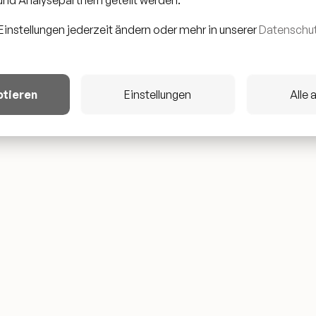
Einstellungen jederzeit ändern oder mehr in unserer
Datenschut
ähriger Künstler aus dem Kongo, der in Ratingen lebt und eine i
reiert. Sein eigener, unverwechselbarer Sound - auch bekannt al
e mitnehmen und sie in positiven Erinnerungen schwelgen lasse
ptieren
Einstellungen
Alle 
n Gefühl von Sonne, die auf die Haut kitzelt und den Augenblic
mit die perfekte Musik, um das Hier und Jetzt zu genießen.