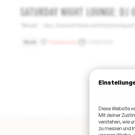
SATURDAY NIGHT LOUNGE: DJ 
"Blouse" - Jazz, Soul und House zur Einstimmung a
Musik
Tonhallenufer
1.7.2023 22:00
Einstellung
Diese Website ve
Mit deiner Zust
verstehen, wie 
zu messen und In
unseren Werbe- u