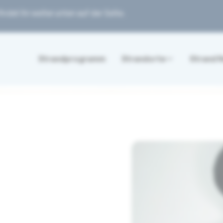
ndet ihr weiter unten auf der Seite.
Strandprogramm
Strandorte
Strand 