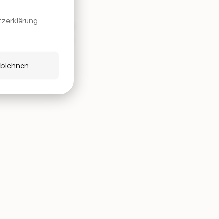
zerklärung
nnovative Mischung aus
s "Blouse" - soll die
n.
ablehnen
k genießen lässt.