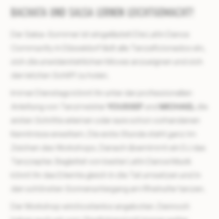
BACHATA UND SALSA LERNEN LEICHTGEMACHT!
Der Salsa-Sommer ist eingeläutet! Die Latin Dance
Community in Düsseldorf lädt alle Tanzaficionados ein,
sich die unwiderstehlichen Moves anzueignen und sich
den letzten Schliff zu holen.
Immer Dienstags könnt ihr unter der professionellen
Anleitung von Tanzmeister
YOUSSEF
und
MICHAEL
die
ersten Schritte erlernen oder eure schon vorhandenen
Kenntnisse erweitern. Die erste Stunde steht ganz im
Zeichen des Workshops. Danach übernimmt ein DJ das
Tanzzepter. Begleitet von bester Latin Dance Musik
könnt ihr das Erlernte gleich in die Tat umsetzen und in
den schönsten Sonnenuntergang am Rheinufer tanzen.
Der Workshop wird kostenlos angeboten. Dennoch