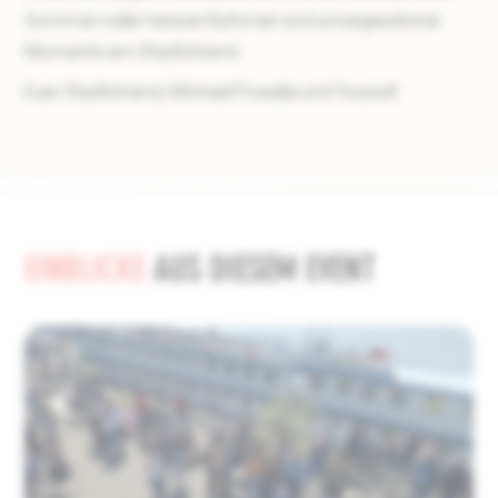
Sommer voller heisser Rythmen und unvergesslicher
Momente am Stadtstrand.
Euer Stadtstrand, Michael Powalla und Youssef
EINBLICKE
AUS DIESEM EVENT