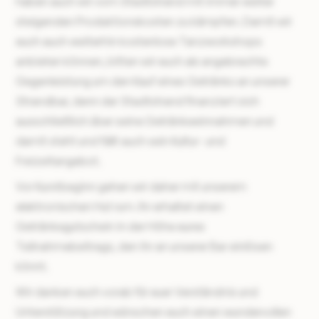
haben auch wir vom Stadtstrand mit immer weiter
steigenden Produktionskosten zu kämpfen. Damit wir
euch auch weiterhin kostenlose Tanzworkshops
anbieten können, bitten wir euch als angebrachte
Gegenleistung um den Kauf eines Getränks an unserer
Strandbar, denn der Stadtstrand finanziert sich
ausschließlich über seine Getränkeeinnahmen und
damit steht und fällt auch sein Kultur- und
Freizeitangebot.
Vor Kurstbeginn gehen wir daher mit unserem
elektronischen Hut rum. Ihr erhaltet einen
Getränkegutschein in der Höhe eures
Teilnahmebeitrags, den ihr an unserer Bar einlösen
könnt.
Wir danken euch vorab für euer Verständnis und
Unterstützung und wünschen euch einen wundervollen