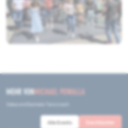
MEHR VON
MICHAEL POWALLA
Salsa und Bachata Tanzcoach
Alle Events
Zum Künstler