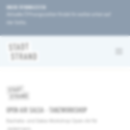
UNSERE ÖFFNUNGSZEITEN
Aktuelle Öffnungszeiten findet ihr weiter unten auf
der Seite.
OPEN AIR SALSA - TANZWORKSHOP
Bachata- und Salsa-Workshop Open-Air für
Jedermann.