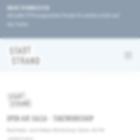
UNSERE ÖFFNUNGSZEITEN
Aktuelle Öffnungszeiten findet ihr weiter unten auf
der Seite.
OPEN AIR SALSA - TANZWORKSHOP
Bachata- und Salsa-Workshop Open-Air für
Jedermann.