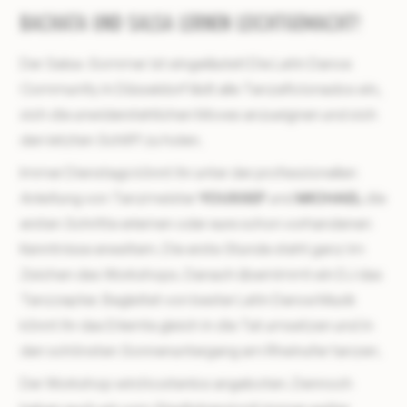
BACHATA UND SALSA LERNEN LEICHTGEMACHT!
Der Salsa-Sommer ist eingeläutet! Die Latin Dance
Community in Düsseldorf lädt alle Tanzaficionados ein,
sich die unwiderstehlichen Moves anzueignen und sich
den letzten Schliff zu holen.
Immer Dienstags könnt ihr unter der professionellen
Anleitung von Tanzmeister
YOUSSEF
und
MICHAEL
die
ersten Schritte erlernen oder eure schon vorhandenen
Kenntnisse erweitern. Die erste Stunde steht ganz im
Zeichen des Workshops. Danach übernimmt ein DJ das
Tanzzepter. Begleitet von bester Latin Dance Musik
könnt ihr das Erlernte gleich in die Tat umsetzen und in
den schönsten Sonnenuntergang am Rheinufer tanzen.
Der Workshop wird kostenlos angeboten. Dennoch