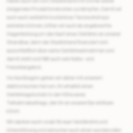
haben auch wir vom Stadtstrand mit immer weiter
steigenden Produktionskosten zu kämpfen. Damit wir
euch auch weiterhin kostenlose Tanzworkshops
anbieten können, bitten wir euch als angebrachte
Gegenleistung um den Kauf eines Getränks an unserer
Strandbar, denn der Stadtstrand finanziert sich
ausschließlich über seine Getränkeeinnahmen und
damit steht und fällt auch sein Kultur- und
Freizeitangebot.
Vor Kurstbeginn gehen wir daher mit unserem
elektronischen Hut rum. Ihr erhaltet einen
Getränkegutschein in der Höhe eures
Teilnahmebeitrags, den ihr an unserer Bar einlösen
könnt.
Wir danken euch vorab für euer Verständnis und
Unterstützung und wünschen euch einen wundervollen