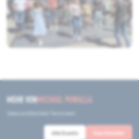
MEHR VON
MICHAEL POWALLA
Salsa und Bachata Tanzcoach
Alle Events
Zum Künstler