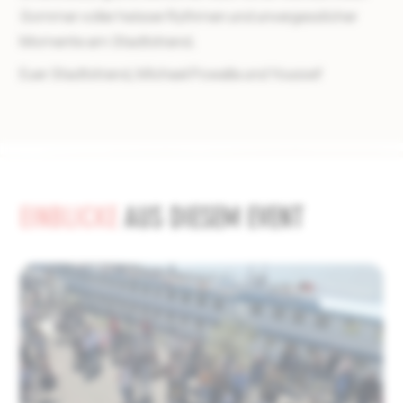
Sommer voller heisser Rythmen und unvergesslicher
Momente am Stadtstrand.
Euer Stadtstrand, Michael Powalla und Youssef
EINBLICKE
AUS DIESEM EVENT