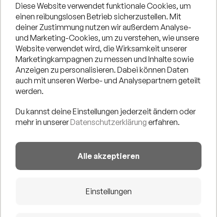
Diese Website verwendet funktionale Cookies, um
einen reibungslosen Betrieb sicherzustellen. Mit
Der amerikanische Soul-Sänger
PEYTON
hat mit seiner
deiner Zustimmung nutzen wir außerdem Analyse-
powervollen Stimme die House-Music-Szene der
und Marketing-Cookies, um zu verstehen, wie unsere
Website verwendet wird, die Wirksamkeit unserer
letzten Jahre entscheidend mitgeprägt. Seine Stimme
Marketingkampagnen zu messen und Inhalte sowie
ist einzigartig. Smooth as silk (samt wie Seide) und
Anzeigen zu personalisieren. Dabei können Daten
kraftvoll zugleich. Mehr Soul in einer Stimme geht
auch mit unseren Werbe- und Analysepartnern geteilt
eigentlich nicht. Peyton hat seine musikalischen
werden.
Wurzeln in den amerikanischen Südstaaten, wo er als
Du kannst deine Einstellungen jederzeit ändern oder
Sohn eines pentekostalischen Predigers in der Kirche
mehr in unserer
Datenschutzerklärung
erfahren.
seines Vaters als Minister of Music mit viel Gospel-
Einfluss seine weltumspannende Karriere begann. Viele
Alle akzeptieren
seiner Songs sind echte Klassiker mit Hymnenstatus
und immer noch in den Clubs dieser Welt zu hören.
Peytons Ruf als einzigartiger Performer und Autor hat
Einstellungen
ihm den Titel eines der gefühlvollsten und
beständigsten Stars der House-Musik eingebracht.