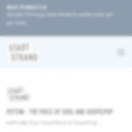
UNSERE ÖFFNUNGSZEITEN
Aktuelle Öffnungszeiten findet ihr weiter unten auf
der Seite.
PEYTON - THE VOICE OF SOUL AND GOSPELPOP
kraftvoller Soul, House Music & Gospel Pop