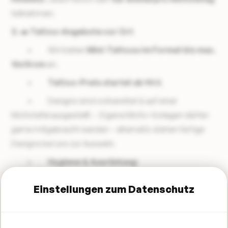
teilnehmen.
3. ✒️ Tattoo-Angebote vor Ort
• Wir bieten
Mini-Tattoos im Format bis max.
10x10 cm
an.
•
Tattoo-Preis startet ab 90 €
.
• Designs sind vorbereitet & auf einer
Motivtafel ausgestellt – Eigene Motiv-Vorlagen dürfen
gerne mitgebracht werden – alternativ stehen fertige
Designs bei uns zur Auswahl.
•
Hygiene & Ausrüstung:
Unser
komplettes mobiles Tattoo-Equipment
ist
Einstellungen zum Datenschutz
zertifiziert & hygienisch einwandfrei und nach
geltenden Vorgaben ausgestattet
• vorherige Zustimmung erforderlich (volljährige