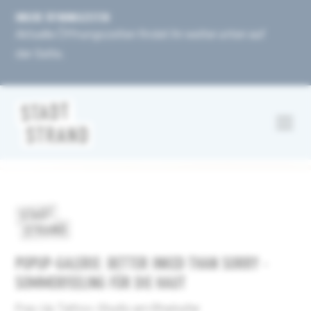
UNSERE ÖFFNUNGSZEITEN
Aktuelle Öffnungszeiten findet ihr weiter unten auf
der Seite.
POPUP-GALERIE: BETTER INKED THAN SORRY -
SOMMERFEELING FÜR DIE HAUT
Pop-Up Tattoo-Studio am Rheinufer