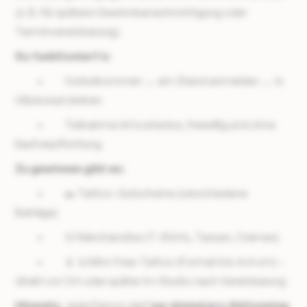
(z. B. für spätere Gewinnbenachrichtigung oder
Terminvereinbarung).
So funktioniert’s:
• Vorbeikommen → am Stand anmelden → 1x
Glücksrad drehen
• Teilnahme ist kostenlos, freiwillig und ohne
Kaufverpflichtung
Zu gewinnen gibt es:
• 🎫 Tattoo-Gutscheine (verschiedene
Beträge)
• 👕 Merchandise (T-Shirts, Tassen, Cremes)
• 💉 1x Mini-Free-Tattoo (Format bis 4x4 cm) –
direkt vor Ort oder später im Studio nach Vereinbarung
Hinweis:
Jede Person darf
nur einmal pro Aktionstag