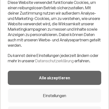
Diese Website verwendet funktionale Cookies, um
Personen).
einen reibungslosen Betrieb sicherzustellen. Mit
deiner Zustimmung nutzen wir außerdem Analyse-
4. 🛒 Merchandise-Verkauf
und Marketing-Cookies, um zu verstehen, wie unsere
Zusätzlich könnt ihr folgende Merch-Artikel käuflich
Website verwendet wird, die Wirksamkeit unserer
Marketingkampagnen zu messen und Inhalte sowie
erwerben
Anzeigen zu personalisieren. Dabei können Daten
•
T-Shirts
mit Studio-Designs
auch mit unseren Werbe- und Analysepartnern geteilt
werden.
•
Tassen
mit Prints & Logos
Du kannst deine Einstellungen jederzeit ändern oder
•
Pflegeprodukte / Tattoo-Creme
mehr in unserer
Datenschutzerklärung
erfahren.
Barzahlung & ggf. Paypal möglich (abhängig vom Netz
vor Ort).
Alle akzeptieren
Einstellungen