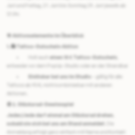
Juni und Freitag, 27. Juni bis Sonntag 29. Juni jeweils ab
12 Uhr.
🎯 Aktionselemente im Überblick
1. 🛍 Tattoo-Gutschein-Aktion
• Holt euch
einen 15 € Tattoo-Gutschein
,
entweder vor dem PopUp-Studio oder an der Strandbar
•
Einlösbar bei uns im Studio
– gültig für alle
Tattoos ab 90 €, nicht kombinierbar mit anderen
Aktionen.
🎡 2. Glücksrad-Gewinnspiel
Jeder/Jede darf einmal am Glücksrad drehen
,
sobald sie sich bei uns am Stand anmeldet
. Die
Anmeldung erfolgt ganz einfach mit Name und Kontakt