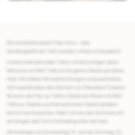
Wir sind Better Inked Than Sorry – dein
familiengeführtes Tattoostudio mitten in Düsseldorf.
Unsere internationalen Tattoo Artists bringen deine
Wünsche von Mini Tattoos bis ganze Sleeve auf deine
Haut. Wir stehen für kreative Designs und persönliche
Atmosphäre über den Dächern von Düsseldorf. Exklusiv
für euch: ein Pop-up Tattoo Studio am Rhein mit Mini
Tattoos, Flashes und fantastischen Gewinnspielen!
Kommt uns besuchen, feiert mit uns den Sommer und
wir bringen dein Sommerfeeling unter die Haut.
Aktionstage von Donnerstag, 19. Juni bis Sonntag, 22.