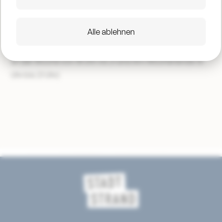
vom 17.07. bis zum 27.07. werde ich in einen Container
am Stadtstrand meine Werke ausstellen ich freue mich
Alle ablehnen
auf euch!
(In der Woche von 18 Uhr vis 21 und Am Wochenende 15
Uhr bis 21 Uhr)