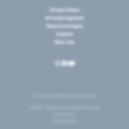
Strand-News
Strandprogramm
Reservierungen
Galerie
Über Uns
© 2025 StadtStrand Düsseldorf
Implet – Digital auf das nächste Level
Impressum
Datenschutz