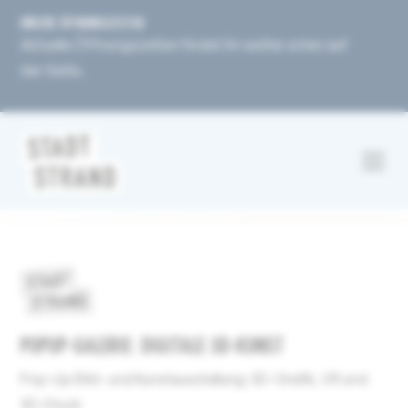
UNSERE ÖFFNUNGSZEITEN
Aktuelle Öffnungszeiten findet ihr weiter unten auf
der Seite.
POPUP-GALERIE: DIGITALE 3D-KUNST
Pop-Up Bild- und Kunstausstellung: 3D-Grafik, VR und
3D-Druck