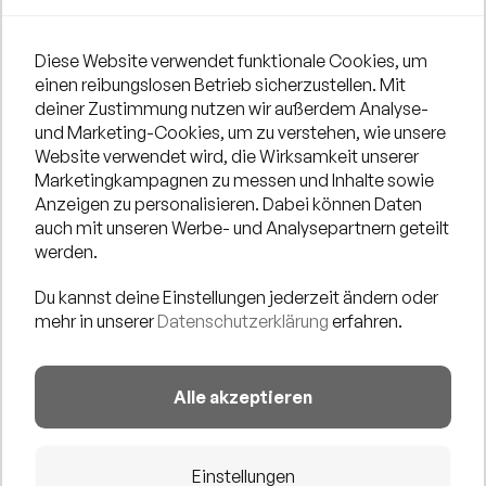
In unserer Pop-Up-Galerie - der aussergewöhnlichsten
Diese Website verwendet funktionale Cookies, um
Ausstellungsfläche mit der schönsten Aussicht am
einen reibungslosen Betrieb sicherzustellen. Mit
Rhein - präsentieren wir euch abwechselnd
deiner Zustimmung nutzen wir außerdem Analyse-
verschiedene Künstler und ihre Werke. Und zwar dort, wo
und Marketing-Cookies, um zu verstehen, wie unsere
Website verwendet wird, die Wirksamkeit unserer
Menschen täglich zusammenfinden, um Kunst- und
Marketingkampagnen zu messen und Inhalte sowie
Kultur kostenlos zu erleben und genießen -am Kunst- und
Anzeigen zu personalisieren. Dabei können Daten
Kulturstrand Düsseldorf.
auch mit unseren Werbe- und Analysepartnern geteilt
werden.
DIESMAL ZU GAST:
MARCO HOLO
Du kannst deine Einstellungen jederzeit ändern oder
Ich bin
MARCO HOLO
, digitaler-Künstler und Grafic-
mehr in unserer
Datenschutzerklärung
erfahren.
Designer, der sich ständig neu erfindet! Meine Arbeiten
umfassen Illustrationen, 3D-Grafiken, VR und 3D-Druck.
Ich liebe es, florale Ästhetik mit Cyberpunk, Anime und
Alle akzeptieren
Retro-Futurismus zu verbinden – und das traditionelle
Handzeichnen kommt dabei natürlich auch nicht zu
Einstellungen
kurz!