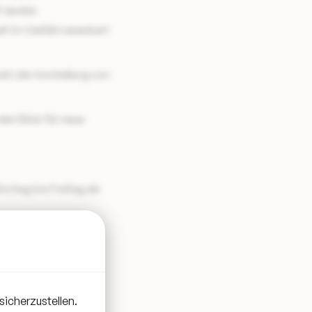
f dunkle
ef im Gefühl verankert
ckt die Vorstellung von
den Blick für neue
Montag bis Freitag ab
sicherzustellen.