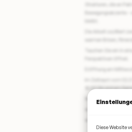
Strukturen, die an Pa
Bewegungsakzente – wi
bleibt.
Die Arbeit oszilliert 
warmen Brisen, flirre
Tauchen Sie ein in eine
Perspektiven öffnet.
Eröffnung am Mittwoch
Im Zeitraum vom 02.07.
18.00 Uhr und am Sam
Weitere Informationen
Einstellung
www.julistrankmann.d
www.instagram.com/j
Diese Website ve