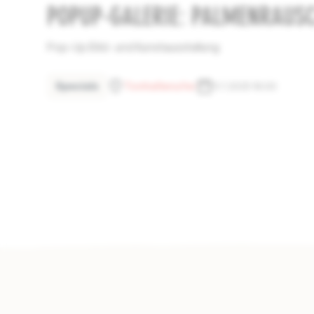
POPUP-GALERIE: PALMENRAUS
Pop-Up Bild- und Kunstausstellung
Specials
Tonhallenufer
9.7.2025 18:00