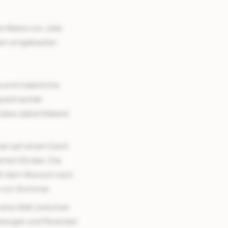
 Werke von Julia
inem umgebauten
e und malerische
perimentell-
odass dabei Malerei
nen auf einem Dach
hartem Boden. Die
 mit dem Wunsch nach
on von Sommer.
 eine Welt zwischen
erungen und flirrenden