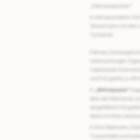
„Palmenrauschen“
In der besonderen At
Strankmann mit dem u
Container.
Palmen, Dschungel und
Untersuchungen. Eigen
malerischen Intervent
und Fotografie zu dif
In
„Betonpause“
beg
über der Metropole, s
eingefärbte Fotografi
Natur inmitten urbaner
In ihrer Werkserie „
Pal
Tropenidylle und inner