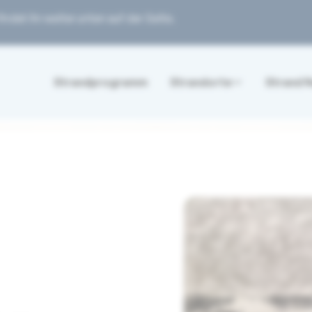
ndet ihr weiter unten auf der Seite.
Strandprogramm
Strandorte
Strand 