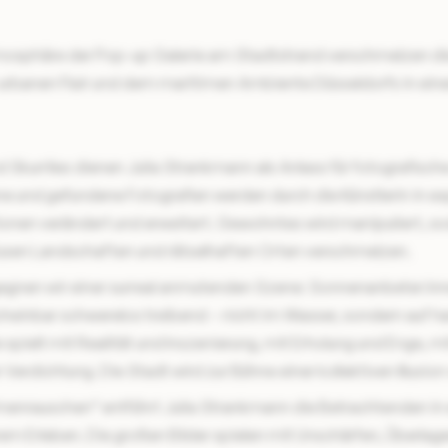
mosphäre der Pop-up Galerie am Stadtstrand verschmelzen die
rbanen Flair und dem maritimen Ambiente Düsseldorfs in e
 Skurriles dienen Julia Strankmann als Anlass für fotografisch
e und gefundene Fotografien werden durch die Künstlerin in ex
ionen verändert und erweitert. Gewohntes wird manipuliert, s
fusen Landschaften und rätselhaften Orten verschmelzen.
egnen wir einer surreal anmutenden Szene: Sonnenanbeter:in
cheinbar schwerelos treibend – nicht im Wasser, sondern auf 
e spielt mit Realität und Inszenierung, mit Erholung und Enge,
 Verdichtung. Die Stadt wird zur Bühne einer kollektiven Illusi
menrauschen“
entführt Julia Strankmann die Betrachtenden in
em Erleben. Die großen Bilder spielen mit Unschärfen, Überlag