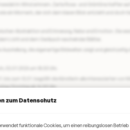
lmwedel im Wind erinnern. Zarte Rosa- und Grüntöne treffen au
e ein Moment, der sich dem klaren Blick entzieht und doch ti
zwischen Abstraktion und Erinnerung, Natur und Emotion. Sie we
ndem Licht und dem Geräusch raschelnder Blätter.
 Ausstellung, die eigenartige Bildwelten zeigt und gleichzeitig 
, 02.07.2025 um 18.00 Uhr.
 bis zum 13.07. begrüßt die Künstlerin alle Interessierten von 
stag/Sonntag ab 15.00 Uhr.
 unter:
en zum Datenschutz
e
uliastrankmann
rwendet funktionale Cookies, um einen reibungslosen Betrieb 