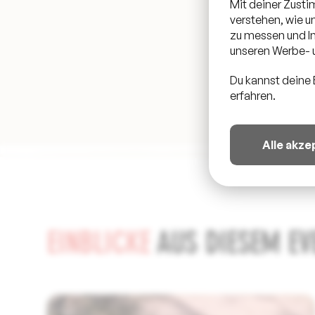
Mit deiner Zust
verstehen, wie 
zu messen und In
unseren Werbe- u
Du kannst deine 
erfahren.
Alle akze
EINBLICKE
AUS DIESEM EV