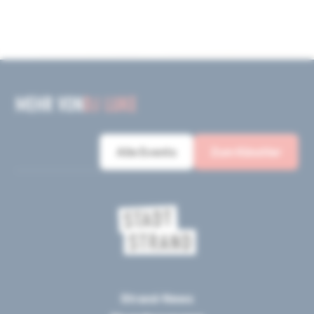
MEHR VON
DJ LUKE
Alle Events
Zum Künstler
Strand-News