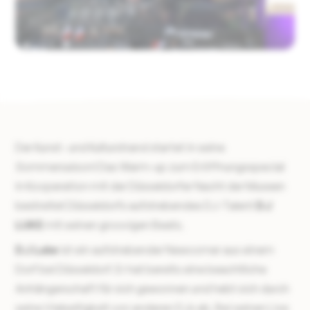
WETTERBEDINGT ABGESAGT!
Der Kunst- und Kulturstrand startet in seine
Sommersaison! Das Warm-up zum Eröffnungsspecial
in Kooperation mit der Düsseldorfer Nacht der Museen
bestreitet Düsseldorfs aufstrebendes DJ-Talent
DJ
LUKE
mit seinen groovigen Beats.
DJ Luke
ist ein aufstrebender Newcomer aus einem
Dorf bei Düsseldorf. Er hat bereits eine beachtliche
Anhängerschaft für sich gewonnen und hebt sich durch
seine Vielseitigkeit von anderen DJs ab. Bei seinen Live