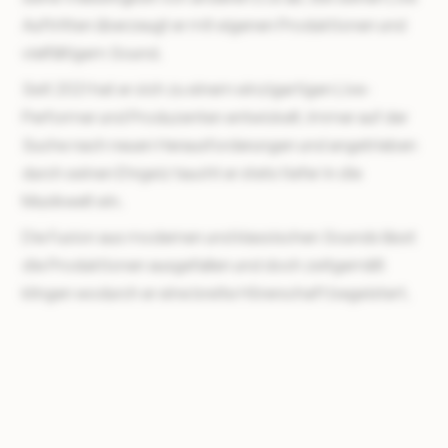
Auftritten überzeugt er mit eigenen Produktionen und
vielfältigem Sound.
Seit 2021 hat er sich zu einem einzigartigen Live-
Performer und Produzenten entwickelt. Immer auf der
Suche nach neuen Herausforderungen und angetrieben
durch seinen Ehrgeiz taucht er stets tiefer in die
Musikwelt ein.
Die Fusion aus modernen und klassischen Sounds lässt
die Produktionen ausgefallen und doch zeitgemäß
klingen wodurch er eine breite Hörerschaft begeistert.