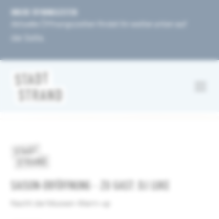
UNSERE ÖFFNUNGSZEITEN
Aktuelle Öffnungszeiten findet ihr weiter unten auf
der Seite.
SAISON-ERFÖFFNUNG - ZU GAST: DJ LUKE
Nacht der Museen-Warm-up