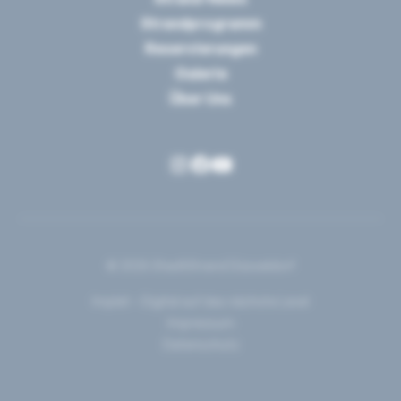
Strandprogramm
Reservierungen
Galerie
Über Uns
© 2025 StadtStrand Düsseldorf
Implet – Digital auf das nächste Level
Impressum
Datenschutz