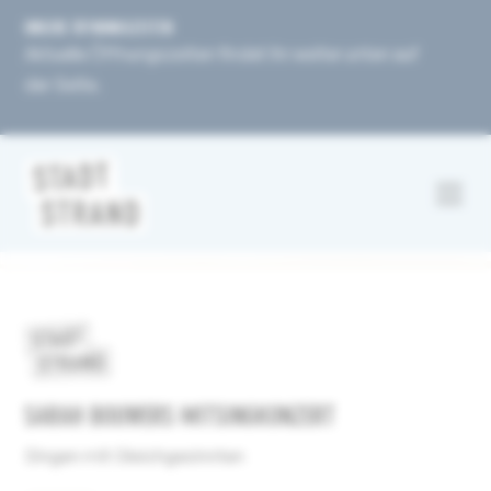
UNSERE ÖFFNUNGSZEITEN
Aktuelle Öffnungszeiten findet ihr weiter unten auf
der Seite.
SARAH BOUWERS MITSINGKONZERT
Singen mit Gleichgesinnten