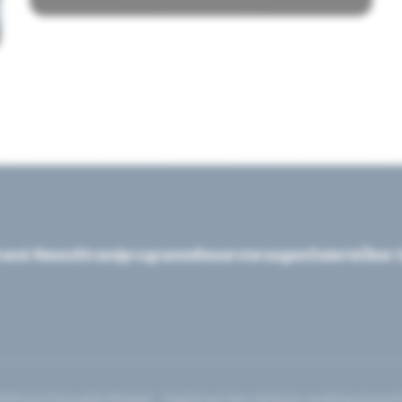
rand-News
Strandprogramm
Reservierungen
Galerie
Über 
tStrand Düsseldorf
Implet – Digital auf das nächste Level
Impressum