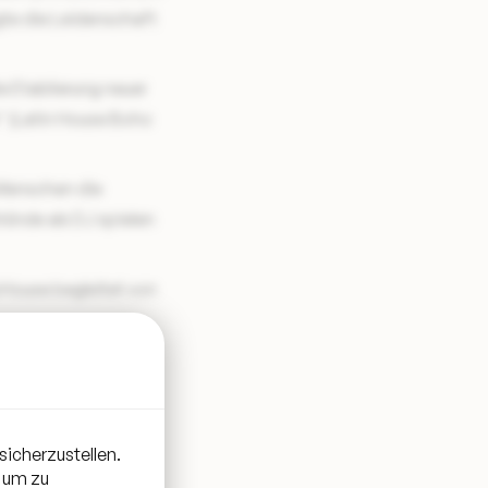
gte die Leidenschaft
e Etablierung neuer
" (Latin House Boho
 Menschen die
ründe als DJ spielen
oHouse begleitet von
sicherzustellen.
 um zu