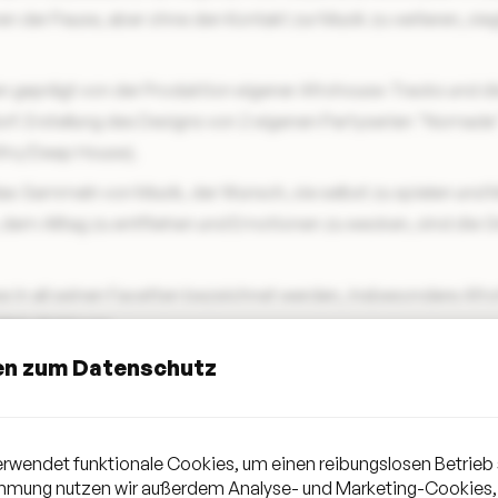
n der Pause, aber ohne den Kontakt zur Musik zu verlieren, sie
en geprägt von der Produktion eigener Afrohouse-Tracks und di
orf. Erstellung des Designs von 2 eigenen Partyserien "Nomade
(Afro/Deep House).
das Sammeln von Musik, der Wunsch, sie selbst zu spielen und
 dem Alltag zu entfliehen und Emotionen zu wecken, sind die G
use in all seinen Facetten bezeichnet werden, insbesondere Afr
elodicHouse.
en zum Datenschutz
agical Sounds des
DANTE T.
rwendet funktionale Cookies, um einen reibungslosen Betrieb 
immung nutzen wir außerdem Analyse- und Marketing-Cookies,