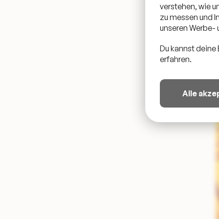
verstehen, wie 
zu messen und In
unseren Werbe- u
Du kannst deine 
erfahren.
Alle akze