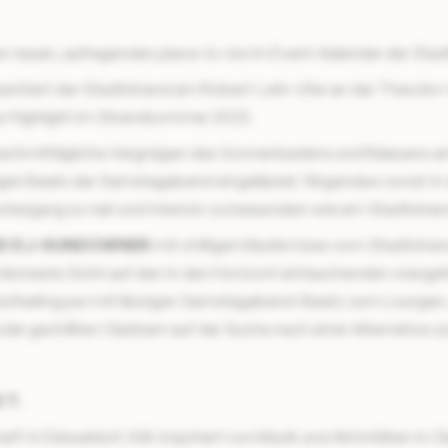
en neuen, aufregenden place-to-be im Event-Kalender der Stad
entiert der Stadtstrand am Robert-Lehr-Ufer an der Theodor
s Highlight im Strandsommer 2023.
nachmittägliche Vergnügen des Sonnenbadens und Relaxens 
ligen Beats der Samstagabend eingeläutet. Nirgendwo sonst in d
ntergang so nah und intensiv zu bewundern wie am Stadtstran
D DJ-SUNDOWNER
mit chilligen Musikmixes vom Stadtstrand
die beste Sicht auf den in den Horizont eintauchenden orangef
bsfeeling pur mit lässigen Samstagabend-Beatz zum Loungen
der gechillten Clubbern auf der Suche nach einer Alternative zur
 T.
aft in Düsseldorf, früh inspiriert von Musik und Aktivitäten in 