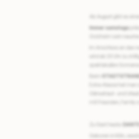
Ab August gibt es ein
Immer samstags
präs
Golzheim sein neuste
Im Anschluss an das 
wird ab 20 Uhr zu chil
spektakuläre Sonnenu
Beim
STADTSTRAN
Extra-Klasse hat man 
Gänsehaut- und Urlau
mit Freunden, Family o
Zu Gast heute:
DANTE
Geboren in Köln, sessh