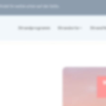
ndet ihr weiter unten auf der Seite.
Strandprogramm
Strandorte
Strand 