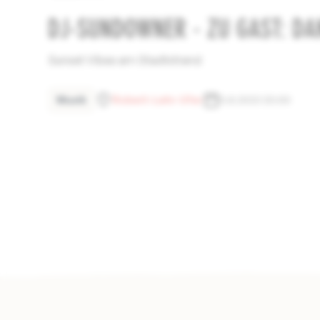
DJ-SUNDOWNER - ZU GAST: DAN
Sunset Vibes am Stadtstrand
Musik
Robert-Lehr-Ufer
5.8.2023 20:00