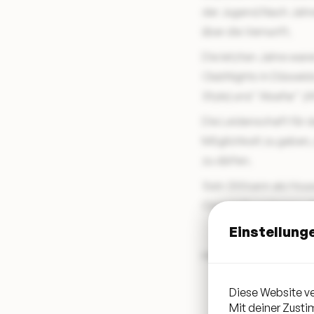
der Jugend.Nach Jahre
über die Vernunft.
Die letzten Jahre war
ClubNights in Düsseld
Style) und "Alsafar" 
Die Leidenschaft für 
Möglichkeit zu geben,
zu dürfen.
Sein Stil kann als Ho
OrganicDowntempo,M
Einstellung
Hier geht's zu den m
Diese Website ve
Mit deiner Zust