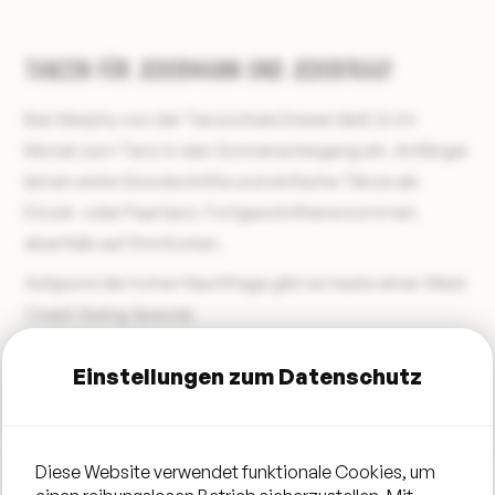
TANZEN FÜR JEDERMANN UND JEDERFRAU!
Ben Murphy von der Tanzschule Dresen lädt 2x im
Monat zum Tanz in den Sonnenuntergang ein. Anfänger
lernen erste Grundschritte und einfache Tänze als
Einzel- oder Paartanz. Fortgeschrittene kommen
ebenfalls auf ihre Kosten.
Aufgrund der hohen Nachfrage gibt es heute einen West
Coast Swing Special.
Einstellungen zum Datenschutz
Diese Website verwendet funktionale Cookies, um