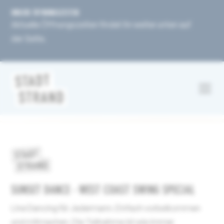
UNSERE ÖFFNUNGSZEITEN
Aktuelle Öffnungszeiten findet ihr weiter unten auf
der Seite.
SUNSET DANCE - WEST COAST SWING SPECIAL
Line Dancing für Jedermann. Einfach vorbeikommen
und mitmachen. Die Teilnahme ist wie immer