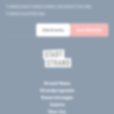
TURNSCHUHTANZLEHRER, MODERATOR UND
TURNSCHUHFREUND
Alle Events
Zum Künstler
Strand-News
Strandprogramm
Reservierungen
Galerie
Über Uns