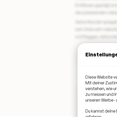
Einflüssen geprägt si
der pulsierenden viels
Seine Wurzeln spiegel
sein Style sehr vielse
und Reggae, verbunde
Einstellung
Diese Website ve
Mit deiner Zust
verstehen, wie 
zu messen und In
unseren Werbe- u
Du kannst deine 
erfahren.