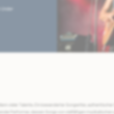
 Under
Mann vieler Talente. Ein bewanderter Songwriter, authentischer
render Performer, dessen Songs von vielfältigen musikalischen u