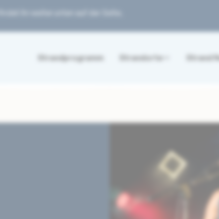
ndet ihr weiter unten auf der Seite.
Strandprogramm
Strandorte
Strand 