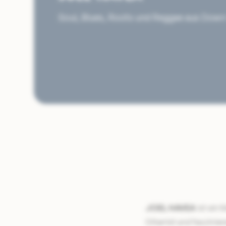
Soul, Blues, Roots und Reggae aus Down
JOEL HAVEA
ist ein 
Gitarrist und faszinie