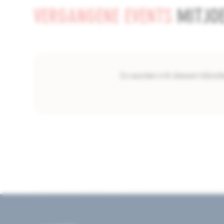
VERGANGENE EVENTS
MIT
JO
Es wurden mit diesem Künstl