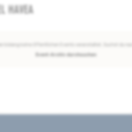
EL HAVEA
er bislang keine öffentlichen Events veranstaltet. Suchst du 
Event-Archiv durchsuchen