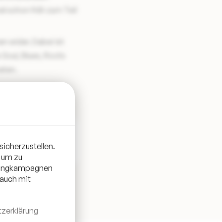
l schon früh zum Teil
n wider. Dabei ist
 Soul, Blues, Roots
aten.
sicherzustellen.
 um zu
etingkampagnen
 auch mit
zerklärung