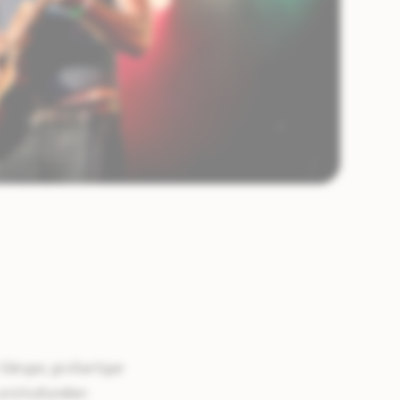
 Sänger, großartiger
nd kulturellen