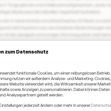
nd. In Tonga geboren und in Melbourne aufgewachsen, wurde Joe
eitigen Musikszene der kulturellen Hauptstadt Australiens.
n sich in seiner leichten und unbeschwerten Art Musik zu mache
itig und zieht Inspiration aus verschiedenen Musikrichtungen wie
n mit der Lässigkeit und sonnigen Stimmung seiner zwei Heim
en zum Datenschutz
FOLGE
JOEL HAVEA
AUF INSTAGRAM
rwendet funktionale Cookies, um einen reibungslosen Betrieb 
immung nutzen wir außerdem Analyse- und Marketing-Cookies,
unsere Website verwendet wird, die Wirksamkeit unserer Mark
halte sowie Anzeigen zu personalisieren. Dabei können Daten
nd Analysepartnern geteilt werden.
Einstellungen jederzeit ändern oder mehr in unserer
Datenschut